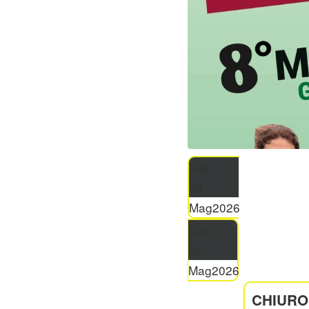
Sab
23
Mag
2026
Dom
24
Mag
2026
CHIURO