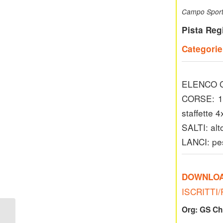
Campo Sport
Pista Reg
Categorie
ELENCO 
CORSE: 10
staffette 
SALTI: alto
LANCI: pes
DOWNLO
ISCRITTI/
Org: GS Ch
19a SERATA