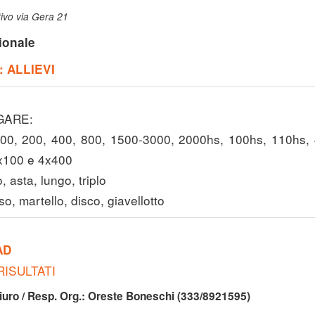
ivo via Gera 21
ionale
: ALLIEVI
GARE:
0, 200, 400, 800, 1500-3000, 2000hs, 100hs, 110hs, 
4x100 e 4x400
, asta, lungo, triplo
o, martello, disco, giavellotto
AD
RISULTATI
iuro / Resp. Org.: Oreste Boneschi (333/8921595)