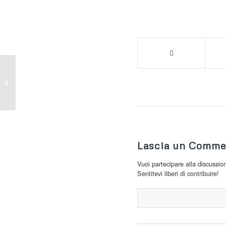
20° KILOMETRO
VERTICALE
Lascia un Comme
Vuoi partecipare alla discussio
Sentitevi liberi di contribuire!