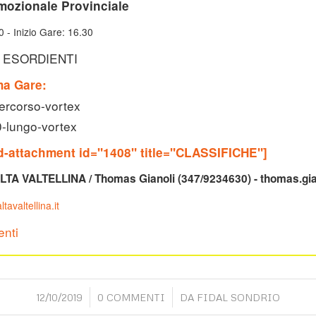
mozionale Provinciale
0 - Inizio Gare: 16.30
: ESORDIENTI
a Gare:
ercorso-vortex
0-lungo-vortex
-attachment id="1408" title="CLASSIFICHE"]
LTA VALTELLINA / Thomas Gianoli (347/9234630) - thomas.gian
tavaltellina.it
enti
/
/
12/10/2019
0 COMMENTI
DA
FIDAL SONDRIO