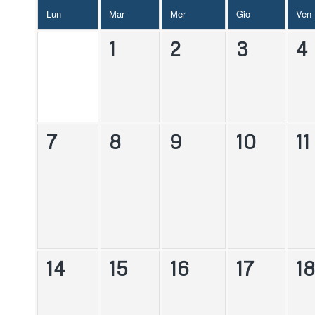
Lun
Mar
Mer
Gio
Ven
1
2
3
4
7
8
9
10
11
14
15
16
17
1