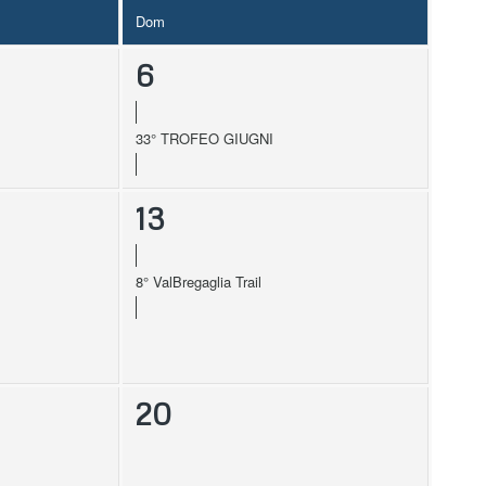
Dom
6
33° TROFEO GIUGNI
13
8° ValBregaglia Trail
20