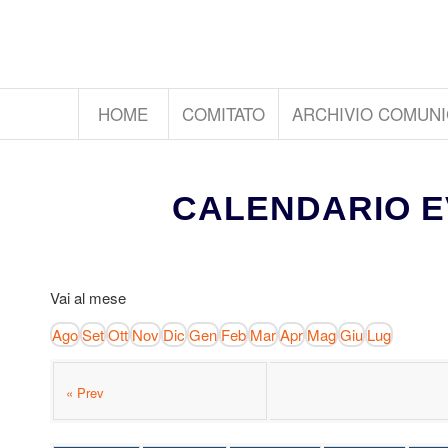
HOME
COMITATO
ARCHIVIO COMUNI
CALENDARIO E
Vai al mese
Ago
Set
Ott
Nov
Dic
Gen
Feb
Mar
Apr
Mag
Giu
Lug
« Prev