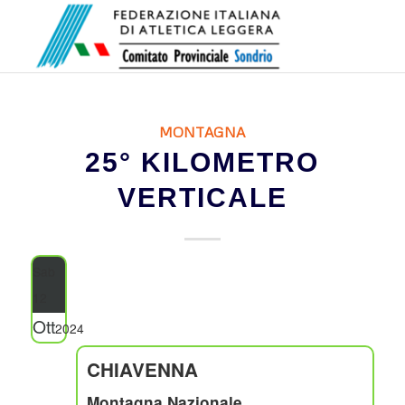
MONTAGNA
25° KILOMETRO
VERTICALE
Sab
12
Ott
2024
CHIAVENNA
Montagna Nazionale