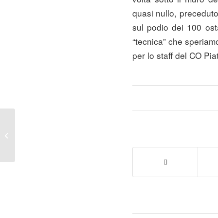
quasi nullo, precedut
sul podio dei 100 ostac
“tecnica” che speriam
per lo staff del CO Pia
Crippa e Rossi
convocati per il Trofeo
Nasego International
Under 20 Mountain...