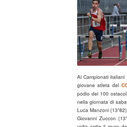
Ai Campionati italiani 
giovane atleta del
CO
podio dei 100 ostacoli
nella giornata di saba
Luca Manzoni (13”82). 
Giovanni Zuccon (13”5
volta sotto il muro 