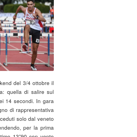
ekend del 3/4 ottobre il
 quella di salire sul
ei 14 secondi. In gara
gno di rappresentativa
eceduti solo dal veneto
cendendo, per la prima
ttimo 13”90 con vento