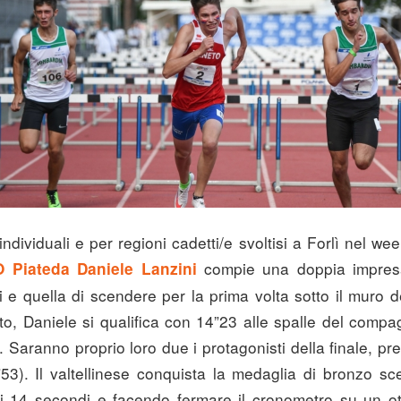
individuali e per regioni cadetti/e svoltisi a Forlì nel we
compie una doppia impresa:
 Piateda Daniele Lanzini
 e quella di scendere per la prima volta sotto il muro d
to, Daniele si qualifica con 14”23 alle spalle del compa
Saranno proprio loro due i protagonisti della finale, pr
3). Il valtellinese conquista la medaglia di bronzo s
dei 14 secondi e facendo fermare il cronometro su un o