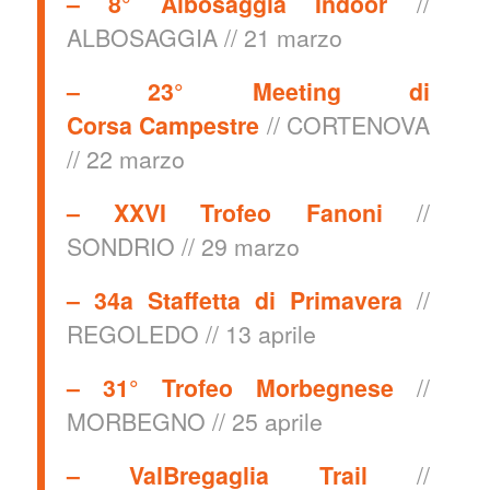
– 8° Albosaggia Indoor
//
ALBOSAGGIA // 21 marzo
–
23° Meeting di
Corsa Campestre
// CORTENOVA
// 22 marzo
–
XXVI Trofeo Fanoni
//
SONDRIO // 29 marzo
–
34a Staffetta di Primavera
//
REGOLEDO // 13 aprile
– 31° Trofeo Morbegnese
//
MORBEGNO // 25 aprile
–
ValBregaglia Trail
//