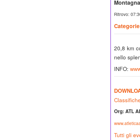
Montagna
Ritrovo: 07:3
Categorie
20,8 km co
nello sple
INFO:
www.
DOWNLO
Classifich
Org: ATL A
www.atleticaal
Tutti gli ev