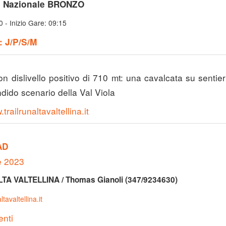
 Nazionale BRONZO
0 - Inizio Gare: 09:15
: J/P/S/M
n dislivello positivo di 710 mt: una cavalcata su sentier
ndido scenario della Val Viola
trailrunaltavaltellina.it
AD
e 2023
LTA VALTELLINA / Thomas Gianoli (347/9234630)
tavaltellina.it
enti