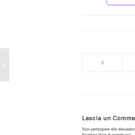
RAGAZZI IN PISTA –
REGOLEDO 2023
Lascia un Comme
Vuoi partecipare alla discussio
Sentitevi liberi di contribuire!