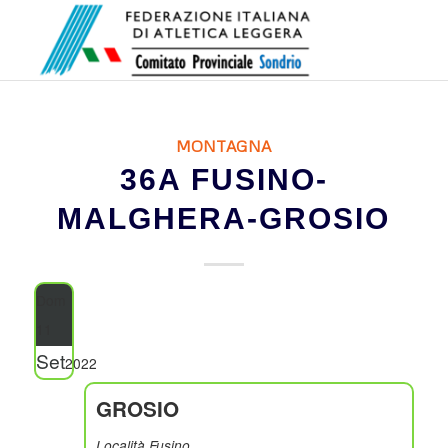
MONTAGNA
36A FUSINO-
MALGHERA-GROSIO
Dom
11
Set
2022
GROSIO
Località Fusino