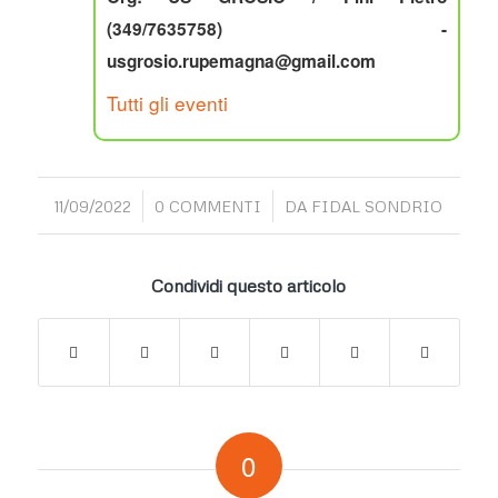
(349/7635758) -
usgrosio.rupemagna@gmail.com
Tutti gli eventi
/
/
11/09/2022
0 COMMENTI
DA
FIDAL SONDRIO
Condividi questo articolo
0