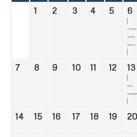
1
2
3
4
5
6
10° TROFEO
FATTORIA
DIDATTICA
7
8
9
10
11
12
13
20a RE-
STELVIO MAPE
14
15
16
17
18
19
2