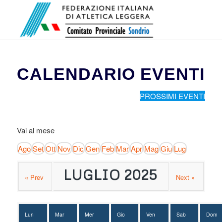
CALENDARIO EVENTI
PROSSIMI EVENTI
Vai al mese
Ago
Set
Ott
Nov
Dic
Gen
Feb
Mar
Apr
Mag
Giu
Lug
LUGLIO 2025
« Prev
Next »
Lun
Mar
Mer
Gio
Ven
Sab
Dom