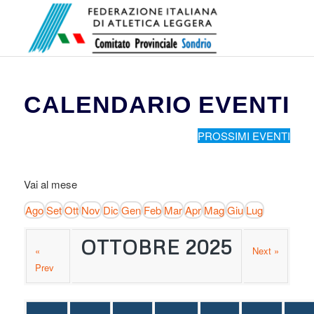
CALENDARIO EVENTI
PROSSIMI EVENTI
Vai al mese
Ago
Set
Ott
Nov
Dic
Gen
Feb
Mar
Apr
Mag
Giu
Lug
OTTOBRE 2025
«
Next »
Prev