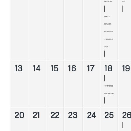
VERTICALE
Trail
GARE IN
PISTA PER
ESORDIENTI
– SONDALO
2025
13
14
15
16
17
18
19
17° TROFEO
DEL MAGNAN
20
21
22
23
24
25
2