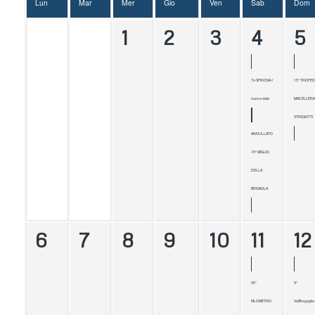
Lun
Mar
Mer
Gio
Ven
Sab
Dom
1
2
3
4
5
7a SFIROSA //
15° TROFEO
nuova data
MACELLERI
STRIGIOTTI
ANNULLATO
// 8° MIGLIO
DELLA
BRISAOLA
6
7
8
9
10
11
12
26°
9°
KILOMETRO
ValBregaglia