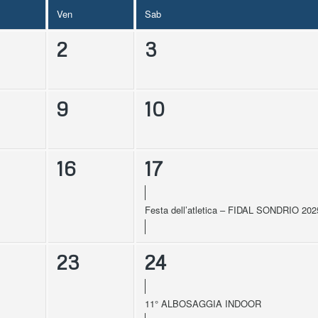
Ven
Sab
2
3
9
10
16
17
Festa dell’atletica – FIDAL SONDRIO 202
23
24
11° ALBOSAGGIA INDOOR