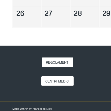
26
27
28
29
REGOLAMENTI
CENTRI MEDICI
Made with 💙 by
Francesco Lietti