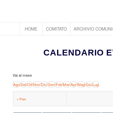
HOME
COMITATO
ARCHIVIO COMUNI
CALENDARIO E
Vai al mese
Ago
Set
Ott
Nov
Dic
Gen
Feb
Mar
Apr
Mag
Giu
Lug
« Prev