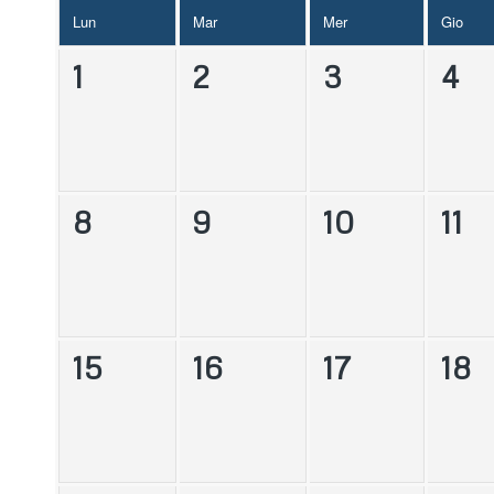
Lun
Mar
Mer
Gio
1
2
3
4
8
9
10
11
15
16
17
18