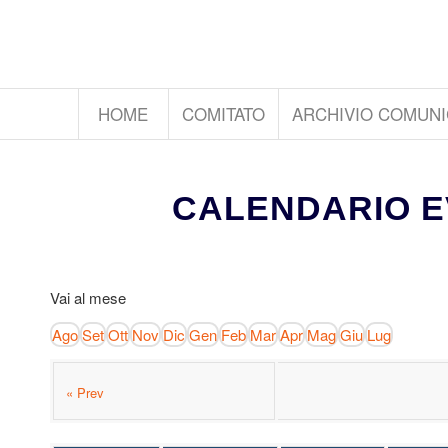
HOME
COMITATO
ARCHIVIO COMUNI
CALENDARIO E
Vai al mese
Ago
Set
Ott
Nov
Dic
Gen
Feb
Mar
Apr
Mag
Giu
Lug
« Prev