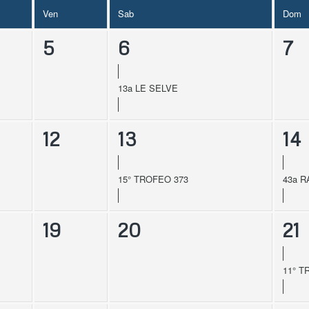
Ven
Sab
Dom
5
6
7
13a LE SELVE
12
13
14
15° TROFEO 373
43a 
19
20
21
11° T