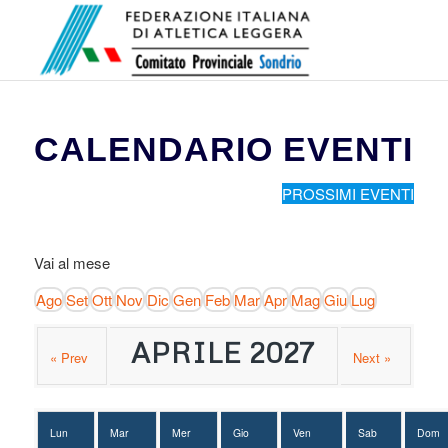
CALENDARIO EVENTI
PROSSIMI EVENTI
Vai al mese
Ago
Set
Ott
Nov
Dic
Gen
Feb
Mar
Apr
Mag
Giu
Lug
APRILE 2027
« Prev
Next »
Lun
Mar
Mer
Gio
Ven
Sab
Dom