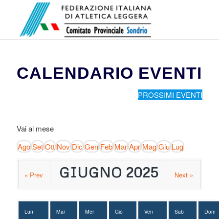
CALENDARIO EVENTI
PROSSIMI EVENTI
Vai al mese
Ago
Set
Ott
Nov
Dic
Gen
Feb
Mar
Apr
Mag
Giu
Lug
GIUGNO 2025
« Prev
Next »
Lun
Mar
Mer
Gio
Ven
Sab
Dom