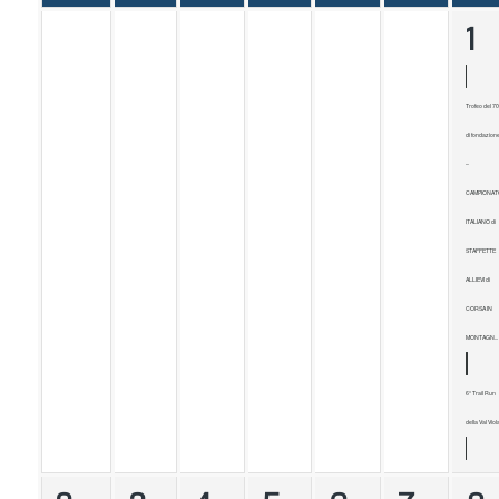
1
Trofeo del 70
di fondazion
–
CAMPIONAT
ITALIANO di
STAFFETTE
ALLIEVI di
CORSA IN
MONTAGN...
6° Trail Run
della Val Viol