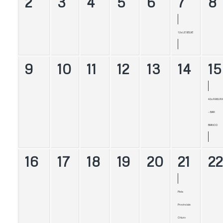
2
3
4
5
6
7
8
12a LE SELVE
9
10
11
12
13
14
15
42a RASUR
– BAR
BIANCO
16
17
18
19
20
21
22
Pista
Provinciale
Chiuro