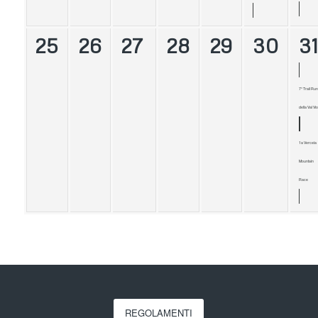
25
26
27
28
29
30
3
7° Trail Run
della Val Vio
1a Verceia
Mountain
Race
REGOLAMENTI