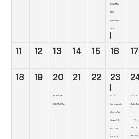
RAGAZZI IN
PISTA –
REGOLEDO
2026
11
12
13
14
15
16
17
18
19
20
21
22
23
2
19a SERATA
GranPrix
5a Valtellina
DELL’ATLETICA
Interprovinciale
Orobie Trail
Allievi su Pista –
11° TROFE
Gruppo CO-
PALAZZO
LC-VA-SO –
VERTEMAT
Chiuro 2026