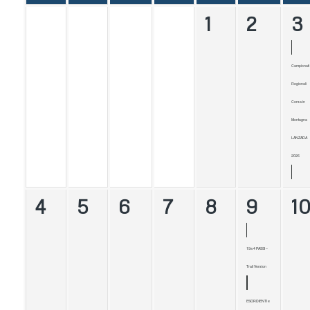
1
2
3
Campionati
Regionali
Corsa in
Montagna
LANZADA
2026
4
5
6
7
8
9
1
19a 4 PASSI –
Trail Version
ESORDIENTI e