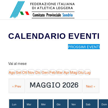
CALENDARIO EVENTI
PROSSIMI EVENTI
Vai al mese
Ago
Set
Ott
Nov
Dic
Gen
Feb
Mar
Apr
Mag
Giu
Lug
MAGGIO 2026
« Prev
Next »
Lun
Mar
Mer
Gio
Ven
Sab
Dom