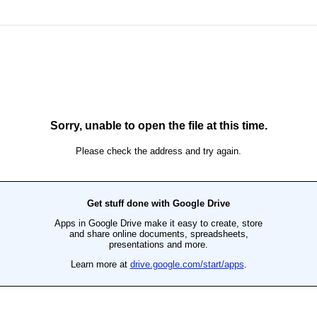
 2007/08, PROMESSE M/F 2006/05/04, SENIOR M/F
 1991-1982 , master B 1981-1972 master C
erati per società affiliate alla FIDAL per
IDAL per società di Ente di Promozione Sportiva
venzione con la FIDAL nel rispetto delle
te dovrà essere chiaramente indicato Atletica
icato medico-agonistico DM 18.02.1982 con
i regolarmente nella classifica della gara, ma
ntepremi.